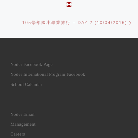
BACK TO POST LIST
Ne
105學年國小畢業旅行 – DAY 2 (10/04/2016)
Yoder Facebook Page
Yoder International Program Facebook
School Calendar
Yoder Email
Management
Careers