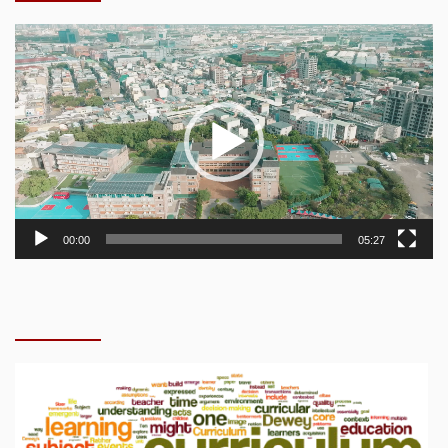
Video
Player
00:00
05:27