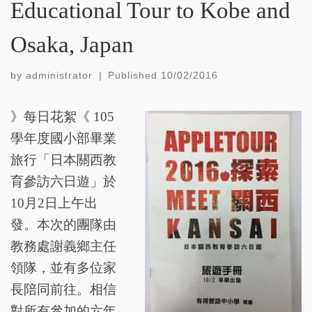
Educational Tour to Kobe and
Osaka, Japan
by
administrator
|
Published
10/02/2016
》每日花絮《
105
學年度國小部畢業
旅行「日本關西教
育參訪六日遊」於
10月2日上午出
發。本次的團隊由
教務處謝義鄉主任
領隊，並有多位家
長陪同前往。相信
對所有參加的六年