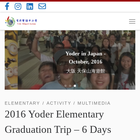
Skip to content
Me
Yoder in Japan -
October, 2016
大阪 天保山海遊館
ELEMENTARY
ACTIVITY
MULTIMEDIA
2016 Yoder Elementary
Graduation Trip – 6 Days