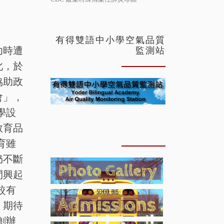
有得雙語中小學空氣品質
幼時遭
監測站
此，於
協助政
會」，
學設
教育品
育雖
仍不斷
間興起
較有
，期待
創辦