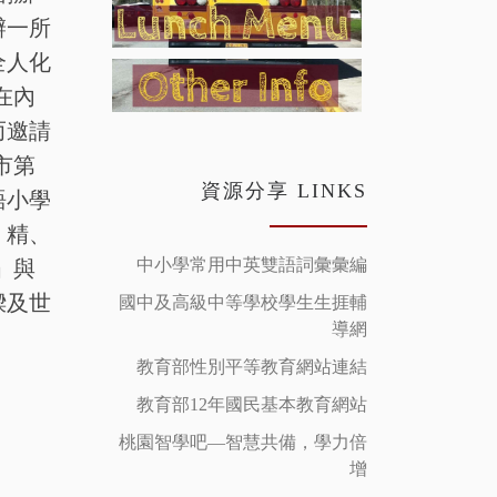
辦一所
全人化
在內
而邀請
市第
資源分享 LINKS
語小學
、精、
中小學常用中英雙語詞彙彙編
」與
樑及世
國中及高級中等學校學生生捱輔
導網
教育部性別平等教育網站連結
教育部12年國民基本教育網站
桃園智學吧—智慧共備，學力倍
增