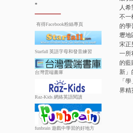
*
人希
不一
有得Facebook粉絲專頁
的學
壢地
宋正
Starfall 英語字母和發音練習
一所
的藍
新」
台灣雲端書庫
「學
界精
Raz-Kids 網絡英語閱讀
funbrain 遊戲中學習的好地方