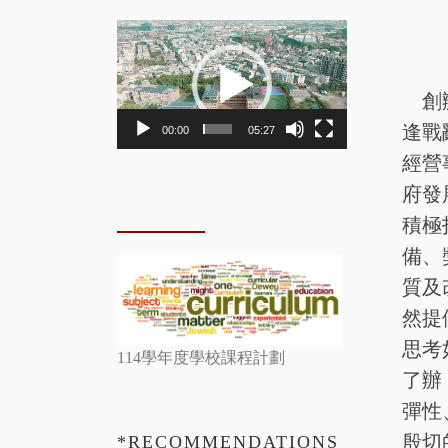
Video
Player
創
逢戰
00:00
05:27
經營
府發
積極
備、
質及
然提
思考
114學年度學校課程計劃
了辦
彈性
殷切
*RECOMMENDATIONS