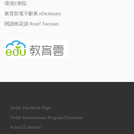
環境E學院
教育部電子辭典 eDictionary
閱讀桃花源 Read! Taoyuan
Yoder Facebook Page
Yoder International Program Facebook
School Calendar