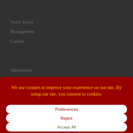
Yoder Email
Management
Careers
Admissions
Contact Us
© 2026
Yoder Bilingual Academy 桃園市私立有得雙語中小學
–
All rights reserved
Powered by
WP
– Designed with the
Customizr theme