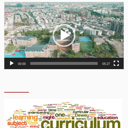
Video
Player
00:00
05:27