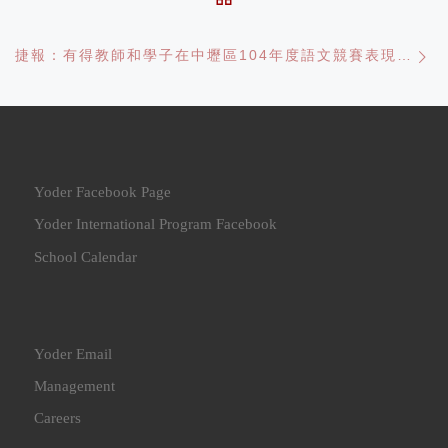
Ne
捷報：有得教師和學子在中壢區104年度語文競賽表現亮眼
Yoder Facebook Page
Yoder International Program Facebook
School Calendar
Yoder Email
Management
Careers