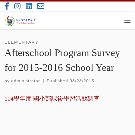
Skip to content
Me
ELEMENTARY
Afterschool Program Survey
for 2015-2016 School Year
by
administrator
|
Published
08/28/2015
104學年度 國小部課後學習活動調查