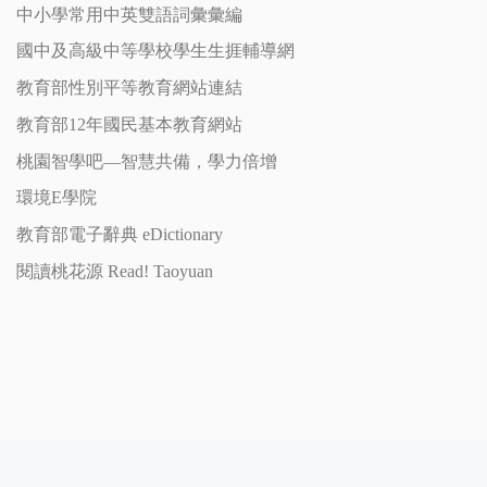
中小學常用中英雙語詞彙彙編
國中及高級中等學校學生生捱輔導網
教育部性別平等教育網站連結
教育部12年國民基本教育網站
桃園智學吧—智慧共備，學力倍增
環境E學院
教育部電子辭典 eDictionary
閱讀桃花源 Read! Taoyuan
Post navigation
Previous post