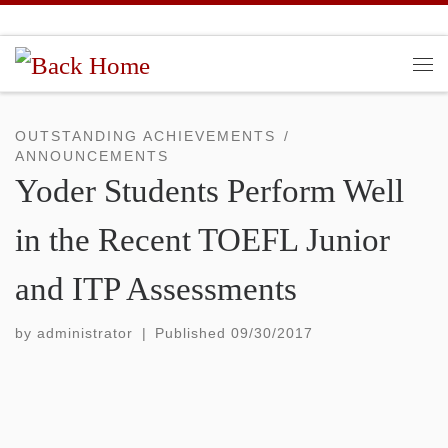
Skip to content
Me
OUTSTANDING ACHIEVEMENTS
ANNOUNCEMENTS
Yoder Students Perform Well
in the Recent TOEFL Junior
and ITP Assessments
by
administrator
|
Published
09/30/2017