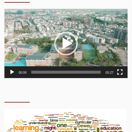
Video
Player
00:00
05:27