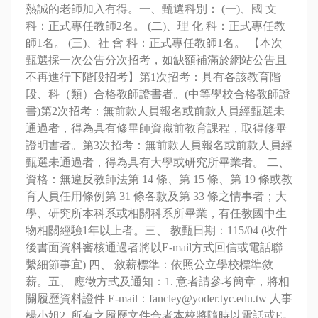
熱誠的老師加入有得。一、甄選科別： (一)、國 文
科：正式專任教師2名。 (二)、理 化 科：正式專任教
師1名。 (三)、社 會 科：正式專任教師1名。 【本次
甄選採一次公告分次招考，如缺額補滿於網站公告且
不再進行下階段招考】第1次招考：具有各該教育階
段、科（類）合格教師證書者。(中等學校合格教師證
書)第2次招考：無前款人員報名或前款人員經甄選未
通過者，得為具有修畢師資職前教育課程，取得修畢
證明書者。第3次招考：無前款人員報名或前款人員經
甄選未通過者，得為具有大學或研究所畢業者。 二、
資格：無違反教師法第 14 條、第 15 條、第 19 條或教
育人員任用條例第 31 條各款及第 33 條之情事者；大
學、研究所本科系或相關科系所畢業，有任教國中生
物相關經驗1年以上者。三、 教甄日期：115/04 (收件
後書面資料審核通過者將以E-mail方式回信或電話聯
繫細節事宜) 四、 敘薪標準：依照公立學校標準敘
薪。五、 應徵方式及通知：1. 意者請參考簡章，將相
關履歷資料證件 E-mail：fancley@yoder.tyc.edu.tw 人事
楊小姐2. 所有之履歷文件合者本校將隨時以電話或E-