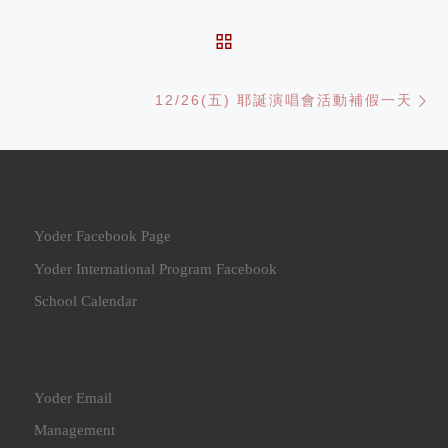
BACK TO POST LIST
Ne
12/26(五) 耶誕演唱會活動補假一天
Yoder Facebook Page
Yoder International Program Facebook
School Calendar
Yoder Email
Management