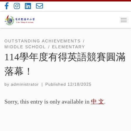
Skip to content
Me
OUTSTANDING ACHIEVEMENTS
MIDDLE SCHOOL
ELEMENTARY
114學年度有得英語競賽圓滿
落幕！
by
administrator
|
Published
12/18/2025
Sorry, this entry is only available in
中 文
.