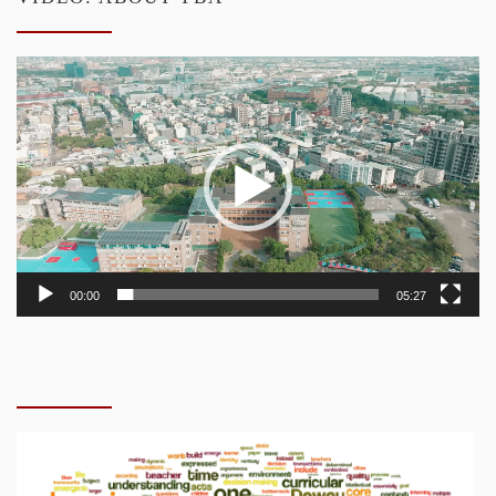
Video
Player
00:00
05:27