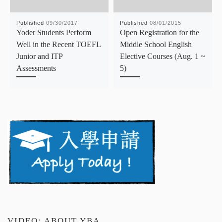
Published
09/30/2017
Published
08/01/2015
Yoder Students Perform
Open Registration for the
Well in the Recent TOEFL
Middle School English
Junior and ITP
Elective Courses (Aug. 1 ~
Assessments
5)
VIDEO: ABOUT YBA