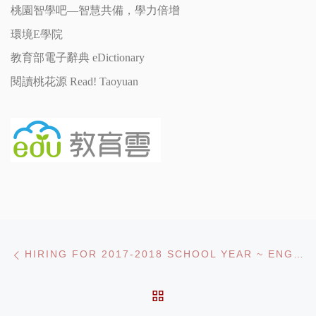
桃園智學吧—智慧共備，學力倍增
環境E學院
教育部電子辭典 eDictionary
閱讀桃花源 Read! Taoyuan
Post navigation
Previous post
HIRING FOR 2017-2018 SCHOOL YEAR ~ ENGLISH TEACHERS
BACK TO POST LIST