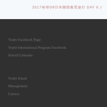
Ne
2017有得G8日本關西教育旅行 DAY 6
Yoder Facebook Page
Yoder International Program Facebook
School Calendar
Yoder Email
Management
Careers