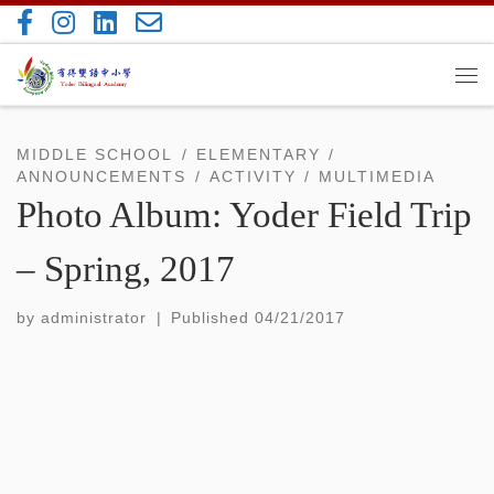
Skip to content
Me
MIDDLE SCHOOL
ELEMENTARY
ANNOUNCEMENTS
ACTIVITY
MULTIMEDIA
Photo Album: Yoder Field Trip
– Spring, 2017
by
administrator
|
Published
04/21/2017