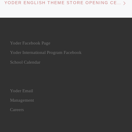
YODER ENGLISH THEME STORE OPENING CEREMONY AND CONCERT 12/25/2015
Yoder Facebook Page
Yoder International Program Facebook
School Calendar
Yoder Email
Management
Careers