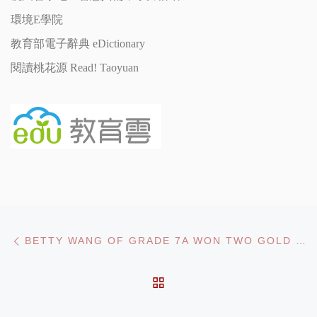
環境E學院
教育部電子辭典 eDictionary
閱讀桃花源 Read! Taoyuan
Post navigation
Previous post
BETTY WANG OF GRADE 7A WON TWO GOLD MEDALS AND SILVER MEDALS AT WSSA 2015 ASIA OPEN IN KUALA LUMPUR, MALAYSIA
BACK TO POST LIST
Ne