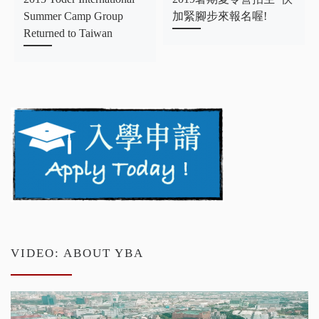
Summer Camp Group
加緊腳步來報名喔!
Returned to Taiwan
VIDEO: ABOUT YBA
Video
Player