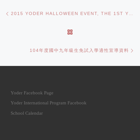
Post navigation
Previous post
2015 YODER HALLOWEEN EVENT, THE 1ST YODER CUP MUSIC COMPETITIVE AWARD CEREMONY AND THANKSGIVING LUNCH
BACK TO POST LIST
Ne
104年度國中九年級生免試入學適性宣導資料
Yoder Facebook Page
Yoder International Program Facebook
School Calendar