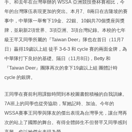
手。和去年在台灣舉辦的 WSSA 亞洲競技疊杯賽相比，今
年的台灣隊伍表現更加的突出。本月7、8兩日在吉隆坡的賽
事中，中華隊一舉奪下19金、22銀、10銅共70個獎座與獎
牌，並刷新2項世界、3項亞洲、3項台灣紀錄。本校的七年
級王芊又同學所屬的『Taiwan Deer』隊也在首日（11月7
日）贏得19歲以上組 徒手 3-6-3 和 cycle 賽的兩面金牌，為
中華隊打下良好的基礎。隔日（11月8日)，Betty 和
『Taiwan Deer』團隊再次的拿下19歲以上組 團體計時
cycle 的銀牌。
王同學在賽前利用課餘時間到本校圖書館積極的自我訓練。
7A班上的同學也從旁協助，幫她記時、加油。今年的
WSSA賽事王同學與隊友的傑出表現為台灣爭光，讓台灣再
次的站上了國際的舞台。有得全體師生不但替芊又同學感到
高興，也以她傑出表現為榮。