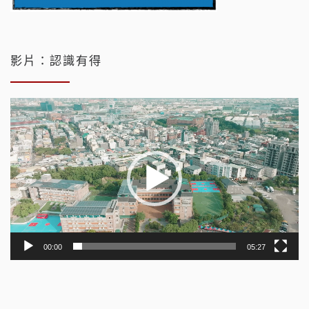
影片：認識有得
視
訊
播
放
器
00:00
05:27