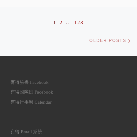
Posts navigation
1
2
...
128
Ol
OLDER POSTS
有得臉書 Facebook
有得國際班 Facebook
有得行事曆 Calendar
有得 Email 系統