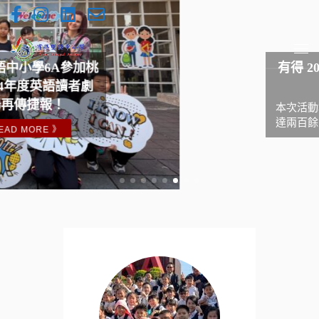
Skip to content
Me
有得 2025 秋季辦學說明
會
本次活動報名踴躍，實到人數
達兩百餘人。感謝所有家長的
支持！
READ MORE 》