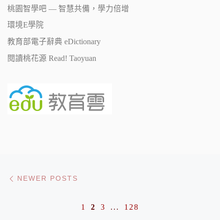
桃園智學吧 — 智慧共備，學力倍增
環境E學院
教育部電子辭典 eDictionary
閱讀桃花源 Read! Taoyuan
Posts navigation
Newer posts
NEWER POSTS
1
2
3
...
128