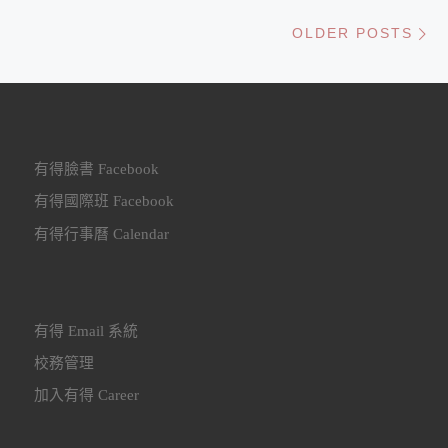
Ol
OLDER POSTS
有得臉書 Facebook
有得國際班 Facebook
有得行事曆 Calendar
有得 Email 系統
校務管理
加入有得 Career