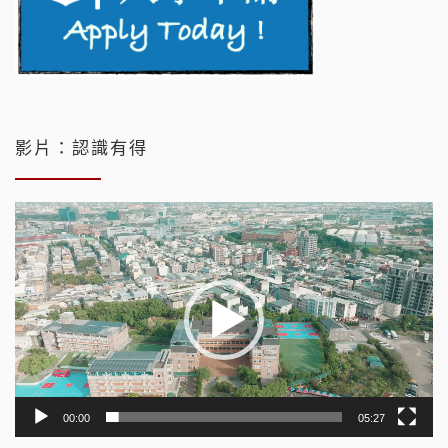
影片：認識有得
視
訊
播
放
器
00:00
05:27