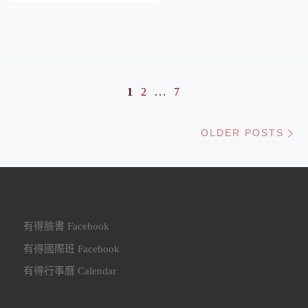
Posts navigation
1
2
...
7
Ol
OLDER POSTS
有得臉書 Facebook
有得國際班 Facebook
有得行事曆 Calendar