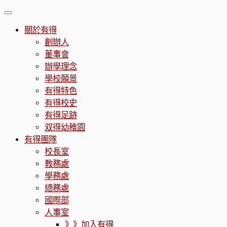
Skip
Menu
to
關於有得
content
創辦人
董事會
辦學理念
學校願景
有得特色
有得校史
有得足跡
双得幼稚園
有得團隊
校長室
教務處
學務處
總務處
國際部
人事室
》》加入有得