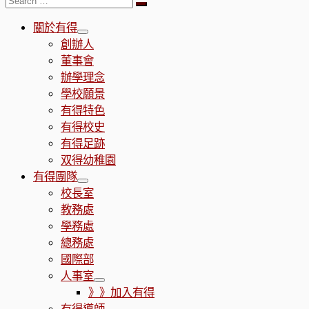
Search
…
關於有得
創辦人
董事會
辦學理念
學校願景
有得特色
有得校史
有得足跡
双得幼稚園
有得團隊
校長室
教務處
學務處
總務處
國際部
人事室
》》加入有得