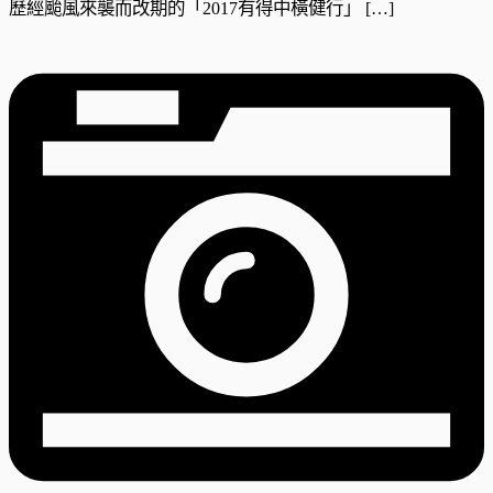
歷經颱風來襲而改期的「2017有得中橫健行」 […]