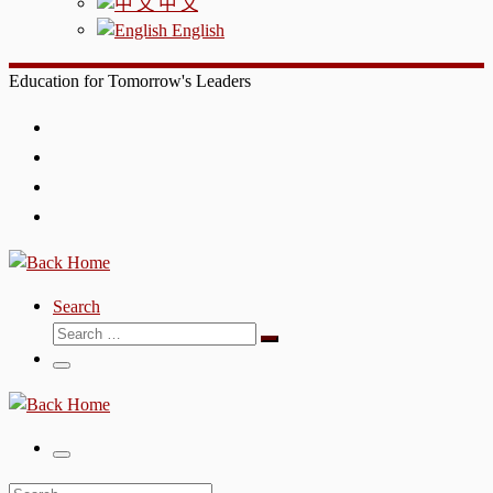
中 文
English
Education for Tomorrow's Leaders
Search
Search
Search
…
Menu
Menu
Search