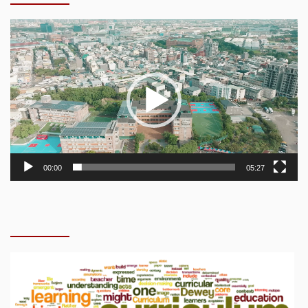
視
訊
播
放
器
00:00
05:27