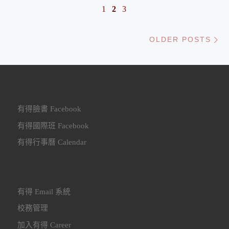
1
2
3
Ol
OLDER POSTS
有得臉書 Facebook
有得國際班 Facebook
有得行事曆 Calendar
有得 Email 系統
校務管理
加入有得 Career