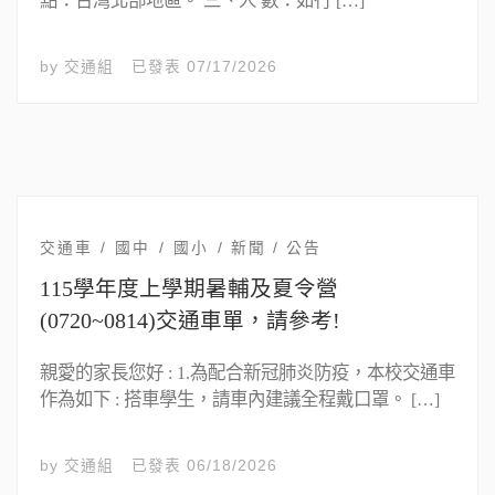
點：台灣北部地區。 三、人 數：如行 […]
by
交通組
已發表
07/17/2026
交通車
國中
國小
新聞 / 公告
115學年度上學期暑輔及夏令營
(0720~0814)交通車單，請參考!
親愛的家長您好 : 1.為配合新冠肺炎防疫，本校交通車
作為如下 : 搭車學生，請車內建議全程戴口罩。 […]
by
交通組
已發表
06/18/2026