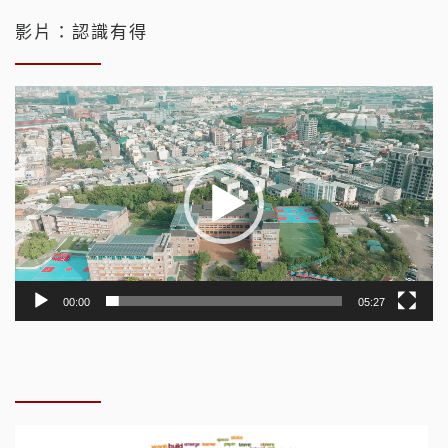
影片：認識有得
視
訊
播
放
器
00:00
05:27