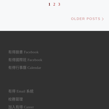
1
2
3
Ol
OLDER POSTS
有得臉書 Facebook
有得國際班 Facebook
有得行事曆 Calendar
有得 Email 系統
校務管理
加入有得 Career