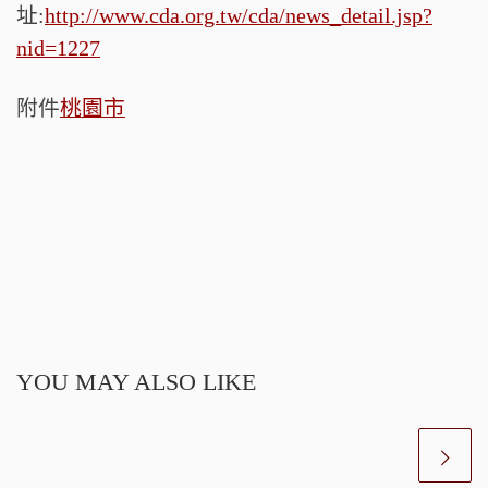
址:
http://www.cda.org.tw/cda/news_detail.jsp?
nid=1227
附件
桃園市
YOU MAY ALSO LIKE