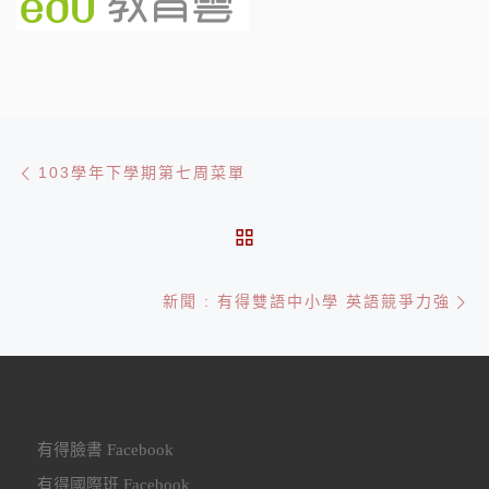
文章導航
Previous post
103學年下學期第七周菜單
BACK TO POST LIST
Ne
新聞 : 有得雙語中小學 英語競爭力強
有得臉書 Facebook
有得國際班 Facebook