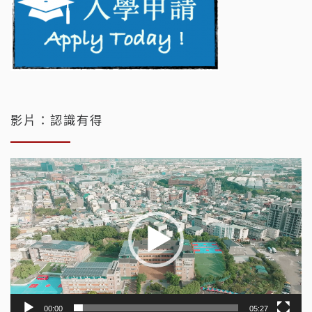
影片：認識有得
視
訊
播
放
器
00:00
05:27