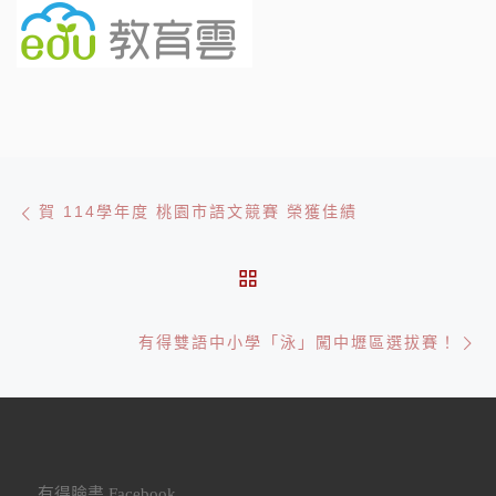
文章導航
Previous post
賀 114學年度 桃園市語文競賽 榮獲佳績
BACK TO POST LIST
Ne
有得雙語中小學「泳」闖中壢區選拔賽！
有得臉書 Facebook