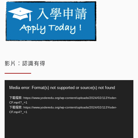
影片：認識有得
視
Media error: Format(s) not supported or source(s) not found
訊
播
下載檔案: https://www.yoderedu.org/wp-content/uploads/2024/02/113Yoder-
CF.mp4?_=1
放
下載檔案: https://www.yoderedu.org/wp-content/uploads/2024/02/113Yoder-
器
CF.mp4?_=1