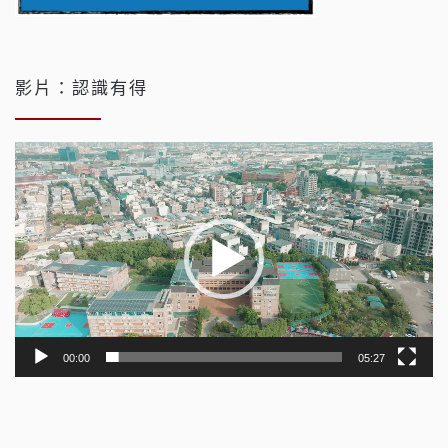
影片：認識有得
視
訊
播
放
器
00:00
05:27