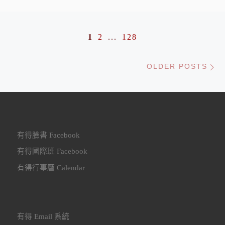
Posts navigation
1
2
...
128
Ol
OLDER POSTS
有得臉書 Facebook
有得國際班 Facebook
有得行事曆 Calendar
有得 Email 系統