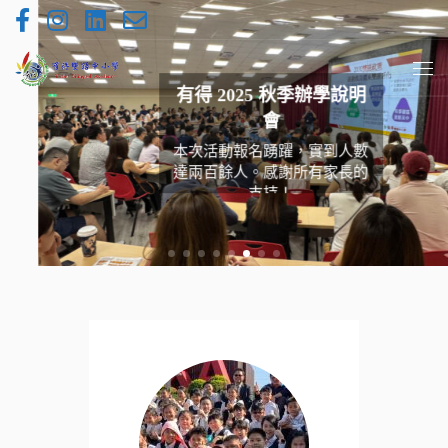
Skip to content
Me
有得 2025 秋季辦學說明
會
本次活動報名踴躍，實到人數
達兩百餘人。感謝所有家長的
支持！
READ MORE 》