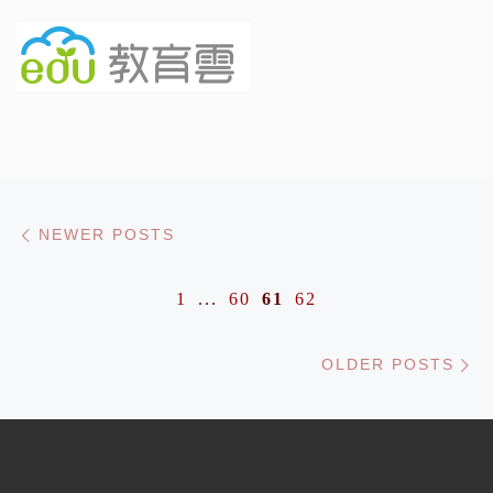
Posts navigation
Newer posts
NEWER POSTS
1
...
60
61
62
Ol
OLDER POSTS