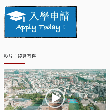
影片：認識有得
視
訊
播
放
器