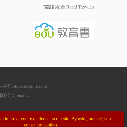
閱讀桃花源 Read! Taoyuan
資訊 Student Admissions
我們 Contact Us