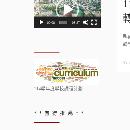
訊
播
放
00:00
05:27
器
親
轉
by
114學年度學校課程計劃
* * 有 得 推 薦 * *