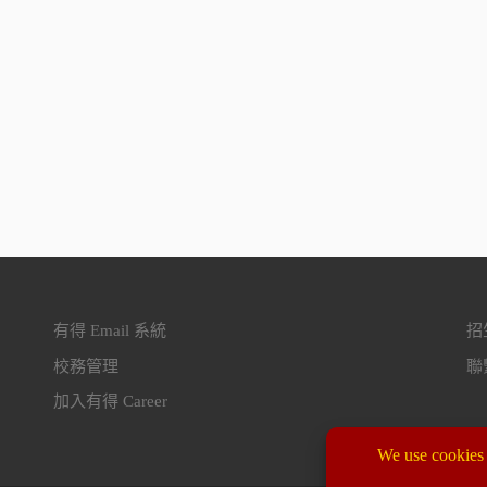
有得 Email 系統
招生
校務管理
聯繫
加入有得 Career