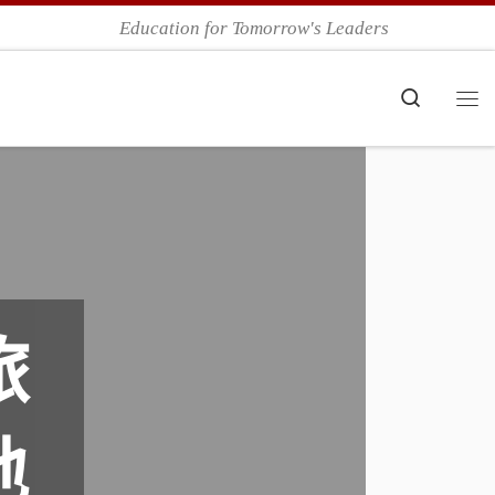
Education for Tomorrow's Leaders
Search
Me
旅
地