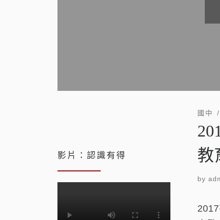
國中
2
教
影片：認識有得
by
adm
20