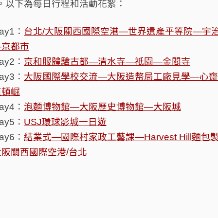
。以下為每日行程和活動花絮：
ay1：
台北/大阪關西國際空港—世界遺產平等院—宇
—
京都市
ay2：
京和服體驗古都—清水寺—祇園—金閣寺
ay3：
大阪國際學校交流—大阪造幣局工廠見學—心齋
道頓崛
ay4：
泡麵博物館—大阪歷史博物館—大阪城
ay5：
USJ環球影城一日遊
ay6：
結業式—國際村家政工藝課—Harvest Hill麵包
大阪關西國際空港/台北