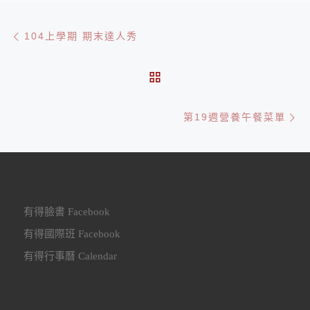
文章導航
Previous post
104上學期 期末達人秀
BACK TO POST LIST
Ne
第19週營養午餐菜單
有得臉書 Facebook
有得國際班 Facebook
有得行事曆 Calendar