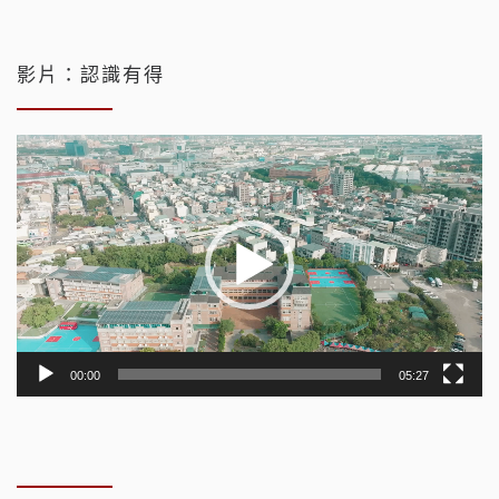
影片：認識有得
視
訊
播
放
器
00:00
05:27