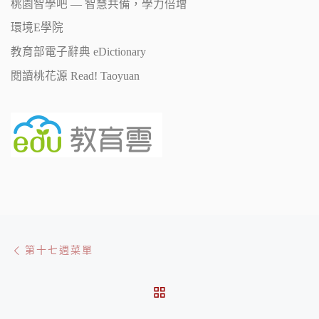
桃園智學吧 — 智慧共備，學力倍增
環境E學院
教育部電子辭典 eDictionary
閱讀桃花源 Read! Taoyuan
文章導航
Previous post
第十七週菜單
BACK TO POST LIST