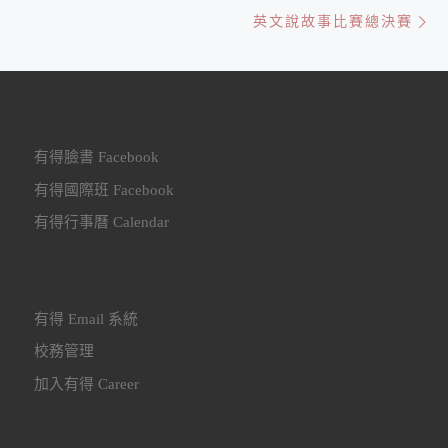
Ne
英文說故事比賽總決賽
有得臉書 Facebook
有得國際班 Facebook
有得行事曆 Calendar
有得 Email 系統
校務管理
加入有得 Career