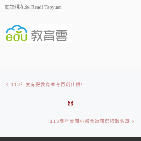
閱讀桃花源 Read! Taoyuan
文章導航
Previous post
113年度有得教育會考再創佳績!
BACK TO POST LIST
Ne
113學年度國小部教師甄選錄取名單