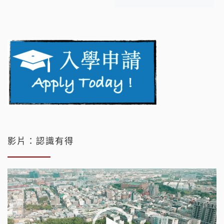
影片：認識有得
視
訊
播
放
器