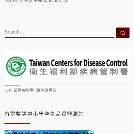
NASA 美國太空總署 Kids Club
SEARCH
Se
CDC 嚴重特殊傳染性肺炎專區
有得雙語中小學空氣品質監測站