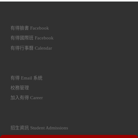
有得臉書 Facebook
有得國際班 Facebook
有得行事曆 Calendar
有得 Email 系統
校務管理
加入有得 Career
招生資訊 Student Admissions
聯繫我們 Contact Us