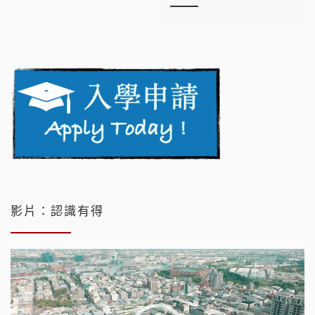
影片：認識有得
視
訊
播
放