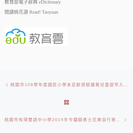
教育部電子辭典 eDictionary
閱讀桃花源 Read! Taoyuan
文章導航
Previous post
桃園市108學年度國民小學未足齡資賦優異兒童提早入學鑑定簡章
BACK TO POST LIST
Ne
桃園市有得雙語中小學2019冬令鐵騎勇士花東自行車活動