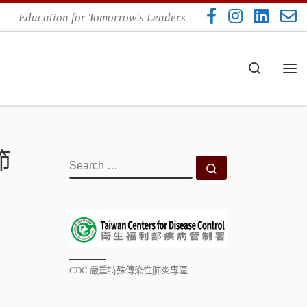
Education for Tomorrow's Leaders
Search
Me
節
SEARCH
Search …
CDC 嚴重特殊傳染性肺炎專區