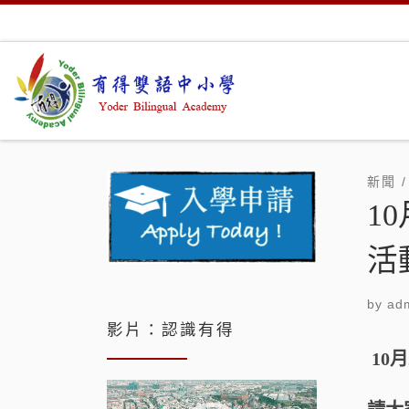
Skip to content
新聞 
1
活
by
adm
影片：認識有得
10
視