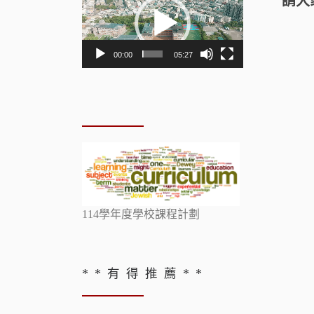
請大
訊
播
放
00:00
05:27
器
114學年度學校課程計劃
* * 有 得 推 薦 * *