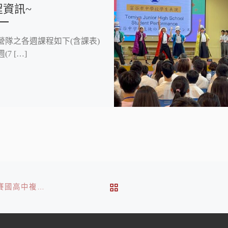
程資訊~
營隊之各週課程如下(含課表)
(7 […]
BACK TO POST LIST
賀 本校 七年級學生 黃文廷 入選桃園縣102學年度語文競賽國高中複決賽-客語字音字形