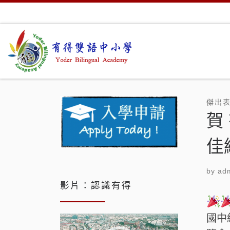
Skip to content
傑出
賀
佳
by
adm
影片：認識有得
國中
視