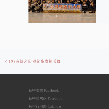
文章導航
Previous post
109有得之光-模範生表揚活動
有得臉書 Facebook
有得國際班 Facebook
有得行事曆 Calendar