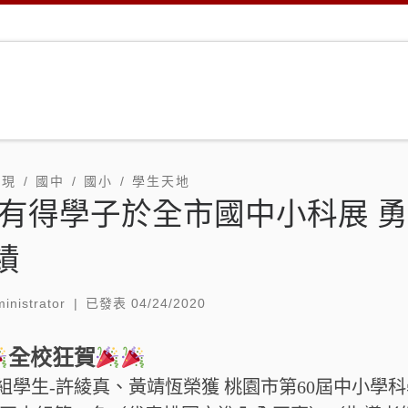
表現
國中
國小
學生天地
 有得學子於全市國中小科展 
績
inistrator
|
已發表
04/24/2020
全校狂賀
組學生-許綾真、黃靖恆榮獲 桃園市第60屆中小學