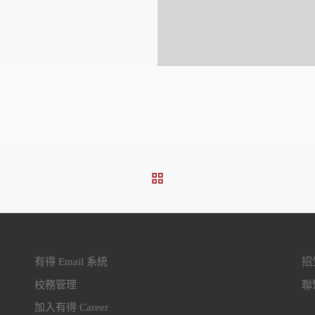
BACK TO POST LIST
有得 Email 系統
招生
校務管理
聯繫
加入有得 Career