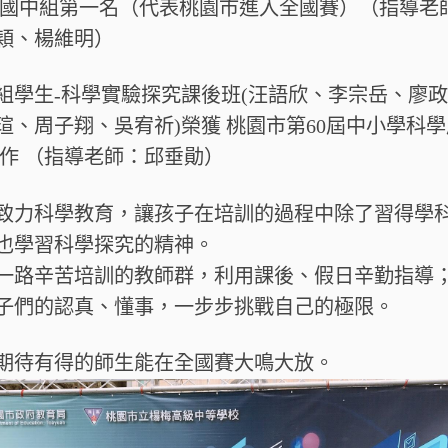
 國中組第一名（代表桃園市進入全國賽）（指導老
穎、楊維明）
組學生-科學實驗探究課後班(汪語欣、李宗岳、廖
瑄、周子翔、吳宥祈)榮獲 桃園市第60屆中小學科
佳作 （指導老師：邱垂勛）
致力科學教育，讓孩子在培訓的過程中除了習得學
也學習科學探究的精神。
一路辛苦培訓的教師群，利用課後、假日辛勤指導
子們的認真、懂事，一步步挑戰自己的極限。
期待有得的師生能在全國賽大鳴大放。