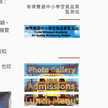
師：
有得雙語中小學空氣品質
監測站
政穎、
學展覽
科知
；也欣