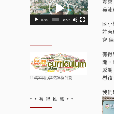
訊
覽會
播
吳沛
放
00:00
05:27
器
國小
許芮
會 
有得
識，
感謝
慰孩
114學年度學校課程計劃
我們
* * 有 得 推 薦 * *