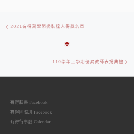
文章導航
Previous post
​2021有得萬聖節變裝達人得獎名單
BACK TO POST LIST
Ne
110學年上學期優異教師表揚典禮
有得臉書 Facebook
有得國際班 Facebook
有得行事曆 Calendar