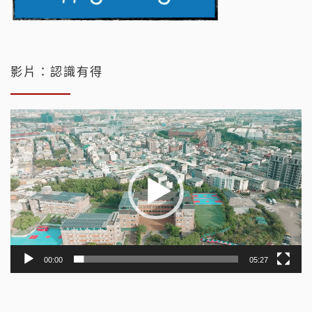
影片：認識有得
視
訊
播
放
器
00:00
05:27