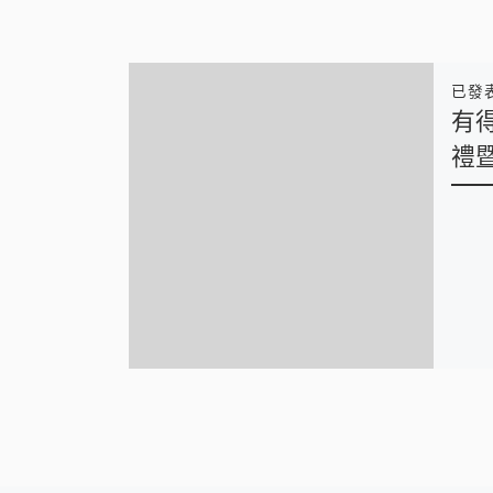
已發
有
禮暨