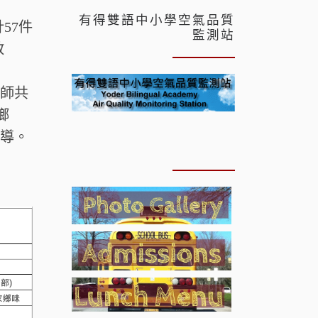
有得雙語中小學空氣品質
57件
監測站
教
老師共
鄉
指導。