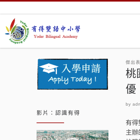
Skip to content
傑出
桃
優
by
adm
影片：認識有得
有得
主辦
視