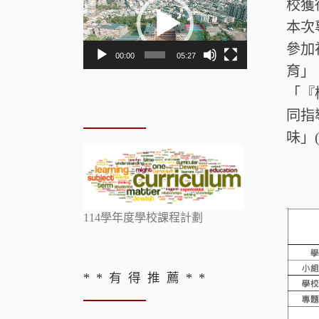
校獲
訊
播
本次
放
參加
00:00
05:27
器
育」
「『
同指
味」
114學年度學校課程計劃
* * 有 得 推 薦 * *