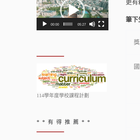
更有
訊
播
放
筆下
00:00
05:27
器
獎
國
114學年度學校課程計劃
* * 有 得 推 薦 * *