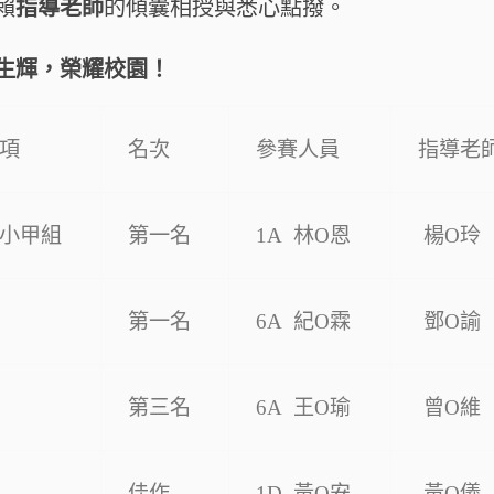
賴
指導老師
的傾囊相授與悉心點撥。
生輝，榮耀校園！
項
名次
參賽人員
指導老
小甲組
第一名
1A 林O恩
楊O玲
第一名
6A 紀O霖
鄧O諭
第三名
6A 王O瑜
曾O維
佳作
1D 黃O安
黃O儀