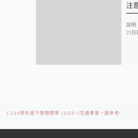
注
說明
21日
文章導航
Previous post
114學年度下學期開學 (2/23~)交通車單，請參考!