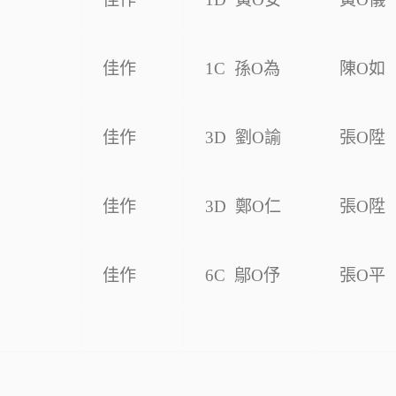
佳作
1C 孫O為
陳O如
佳作
3D 劉O諭
張O陞
佳作
3D 鄭O仁
張O陞
佳作
6C 鄔O伃
張O平