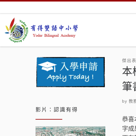
Skip to content
傑出
本
筆
by
教
影片：認識有得
恭喜
字成
視