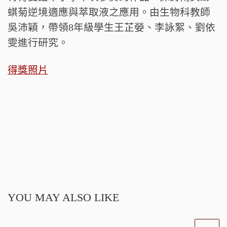
蜞菊逆境適應與萃取液之應用。由生物科教師
吳沛穎，帶領8年級學生王芷嫈、李詠絮、劉依
雯進行研究。
得獎照片
YOU MAY ALSO LIKE