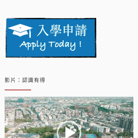
影片：認識有得
視
訊
播
放
器