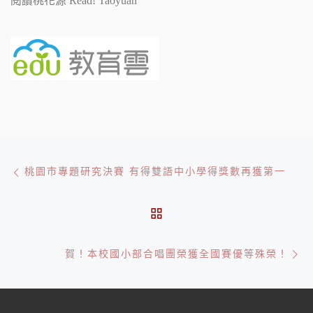
閱讀桃花源 Read! Taoyuan
文章導航
Previous post
桃園市專題研究決賽 有得雙語中小學得獎數再獲第一
BACK TO POST LIST
Ne
賀！本校國小部合唱團榮獲全國賽優等殊榮！