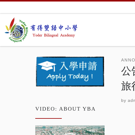
Skip to content
ANN
公
旅
by
adm
VIDEO: ABOUT YBA
Video