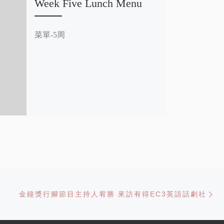
Week Five Lunch Menu
菜單-5周
Ne
金鐘獎行腳節目主持人宥勝 來訪有得EC3英語話劇社