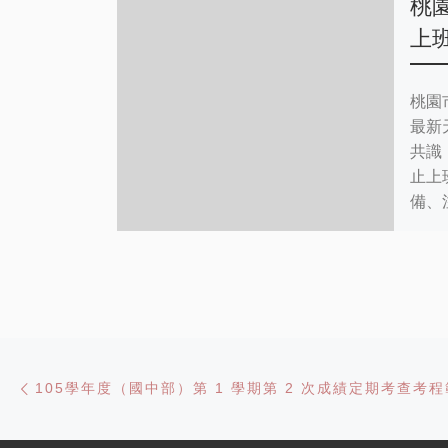
桃園
上
桃園
最新
共識
止上
備、
Post navigation
Previous post
105學年度（國中部）第 1 學期第 2 次成績定期考查考