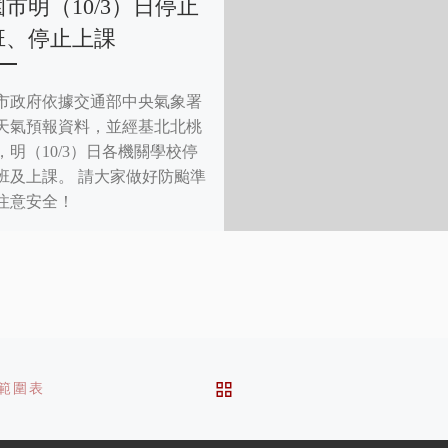
市明（10/3）日停止
班、停止上課
市政府依據交通部中央氣象署
天氣預報資料，並經基北北桃
，明（10/3）日各機關學校停
班及上課。 請大家做好防颱準
注意安全！
BACK TO POST LIST
程範圍表